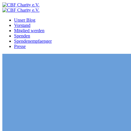
Zum
Inhalt
springen
Unser Blog
Vorstand
Mitglied werden
Spenden
Spendenempfaenger
Presse